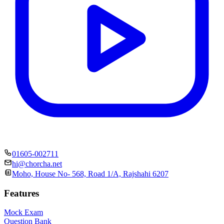
01605-002711
hi@chorcha.net
Moho, House No- 568, Road 1/A, Rajshahi 6207
Features
Mock Exam
Question Bank