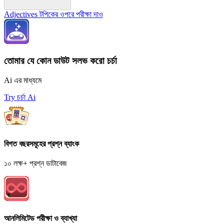
Adjectives টপিকের ওপরে পরীক্ষা দাও
তোমার যে কোন ডাউট সলভ করো চর্চা
Ai এর মাধ্যমে
Try চর্চা Ai
বিগত বছরসমূহের প্রশ্ন ব্যাংক
১০ লক্ষ+ প্রশ্ন ডাটাবেজ
আনলিমিটেড পরীক্ষা ও ব্যাখ্যা