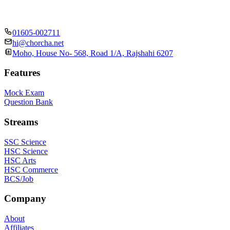
01605-002711
hi@chorcha.net
Moho, House No- 568, Road 1/A, Rajshahi 6207
Features
Mock Exam
Question Bank
Streams
SSC Science
HSC Science
HSC Arts
HSC Commerce
BCS/Job
Company
About
Affiliates