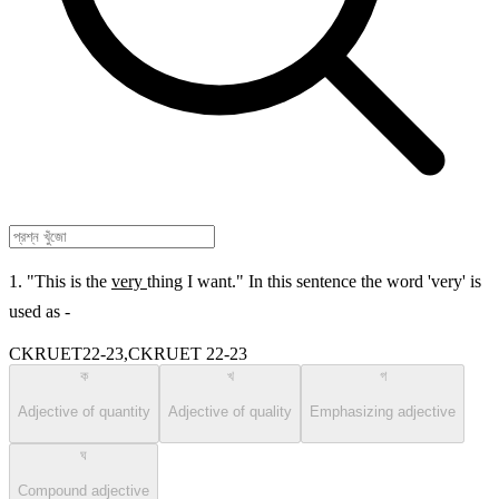
1. "This is the
very
thing I want." In this sentence the word 'very' is
used as -
CKRUET22-23,CKRUET 22-23
ক
খ
গ
Adjective of quantity
Adjective of quality
Emphasizing adjective
ঘ
Compound adjective