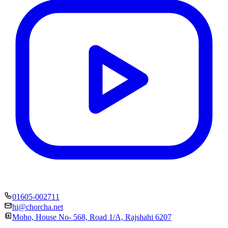
01605-002711
hi@chorcha.net
Moho, House No- 568, Road 1/A, Rajshahi 6207