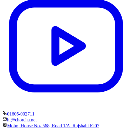
01605-002711
hi@chorcha.net
Moho, House No- 568, Road 1/A, Rajshahi 6207