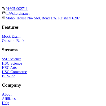
01605-002711
hi@chorcha.net
Moho, House No- 568, Road 1/A, Rajshahi 6207
Features
Mock Exam
Question Bank
Streams
SSC Science
HSC Science
HSC Arts
HSC Commerce
BCS/Job
Company
About
Affiliates
Help