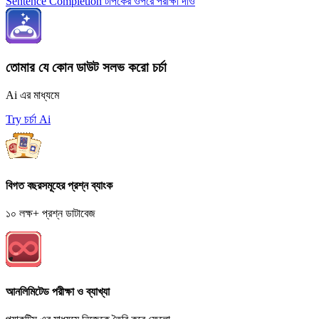
Sentence Completion টপিকের ওপরে পরীক্ষা দাও
তোমার যে কোন ডাউট সলভ করো চর্চা
Ai এর মাধ্যমে
Try চর্চা Ai
বিগত বছরসমূহের প্রশ্ন ব্যাংক
১০ লক্ষ+ প্রশ্ন ডাটাবেজ
আনলিমিটেড পরীক্ষা ও ব্যাখ্যা