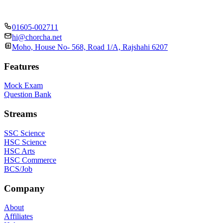
01605-002711
hi@chorcha.net
Moho, House No- 568, Road 1/A, Rajshahi 6207
Features
Mock Exam
Question Bank
Streams
SSC Science
HSC Science
HSC Arts
HSC Commerce
BCS/Job
Company
About
Affiliates