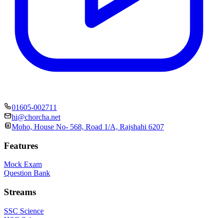
01605-002711
hi@chorcha.net
Moho, House No- 568, Road 1/A, Rajshahi 6207
Features
Mock Exam
Question Bank
Streams
SSC Science