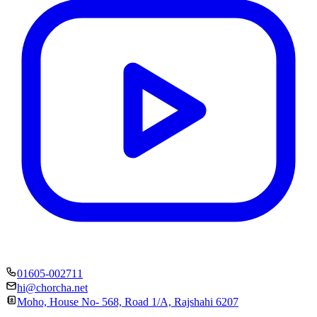
01605-002711
hi@chorcha.net
Moho, House No- 568, Road 1/A, Rajshahi 6207