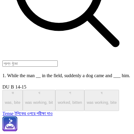
1. While the man __ in the field, suddenly a dog came and ___ him.
DU B 14-15
ক
খ
গ
ঘ
was, bite
was working, bit
worked, bitten
was working, bite
Tense টপিকের ওপরে পরীক্ষা দাও