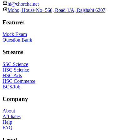
hi@chorcha.net
Moho, House No- 568, Road 1/A, Rajshahi 6207
Features
Mock Exam
Question Bank
Streams
SSC Science
HSC Science
HSC Arts
HSC Commerce
BCS/Job
Company
About
Affiliates
Help
FAQ
Legal