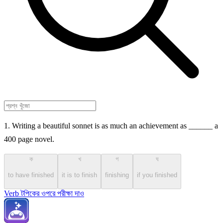
1. Writing a beautiful sonnet is as much an achievement as ______ a
400 page novel.
ক
খ
গ
ঘ
to have finished
it is to finish
finishing
if you finished
Verb টপিকের ওপরে পরীক্ষা দাও