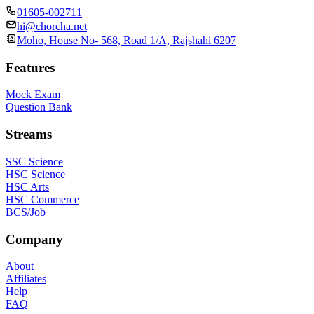
01605-002711
hi@chorcha.net
Moho, House No- 568, Road 1/A, Rajshahi 6207
Features
Mock Exam
Question Bank
Streams
SSC Science
HSC Science
HSC Arts
HSC Commerce
BCS/Job
Company
About
Affiliates
Help
FAQ