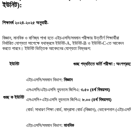
ইউনিট):
শিক্ষাবর্ষ ২০২৪-২০২৫ অনুযায়ী-
বিজ্ঞান, মানবিক ও বাণিজ্য শাখা হতে এইচএসসি/সমমান পরীক্ষায় উত্তীর্ণ শিক্ষার্থীরা
নির্ধারিত যোগ্যতা সাপেক্ষে যথাক্রমে ইউনিট-A, ইউনিট-B ও ইউনিট-C-তে আবেদন
করতে পারবে। ইউনিট ভিত্তিক আবেদনের যোগ্যতা নিম্নরূপ:
ইউনিট
গুচ্ছ পদ্ধতিতে ভর্তি পরীক্ষা : অংশগ্র
এইচএসসি/সমমান বিভাগ:
বিজ্ঞান
এসএসসি/এইচএসসি ন্যূনতম জিপিএ:
৩.৫০ (৪র্থ বিষয়সহ)
গুচ্ছ ক ইউনিট
এসএসসি+এইচএসসি ন্যূনতম জিপিএ:
৮.০০ (৪র্থ বিষয়সহ)
বোর্ড: সাধারণ শিক্ষা বোর্ড, মাদ্রাসা বোর্ড (বিজ্ঞান), ভোকেশনাল (এইচএসস
এইচএসসি/সমমান বিভাগ:
মানবিক