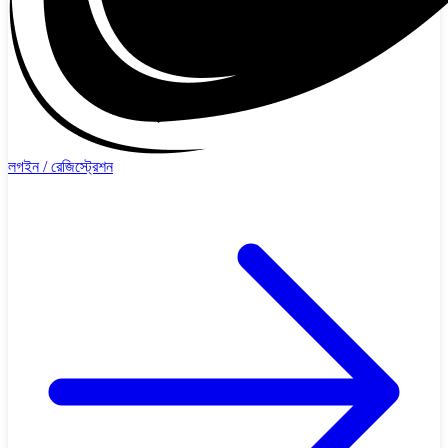
লগইন / রেজিস্ট্রেশন