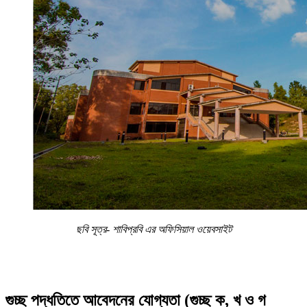
ছবি সূত্র- শাবিপ্রবি এর অফিসিয়াল ওয়েবসাইট
গুচ্ছ পদ্ধতিতে আবেদনের যোগ্যতা (গুচ্ছ ক, খ ও গ