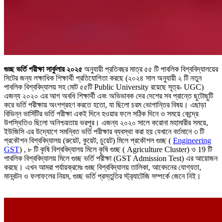
গুচ্ছ ভর্তি পরীক্ষা সার্কুলার ২০২৫
অনুযায়ী প্রতিবছর মাত্র ৫৫ টি পাবলিক বিশ্ববিদ্যালয়ের
সিটের জন্য লক্ষাধিক শিক্ষার্থী প্রতিযোগিতা করছে (২০২৪ সাল অনুযায়ী ২ টি নতুন
পাবলিক বিশ্ববিদ্যালয় সহ মোট ৫৫টি Public University রয়েছে সূত্র- UGC)
এজন্য ২০২০ এর আগ অবধি শিক্ষার্থী এবং অভিভাবক দের দেশের সব প্রান্তে ছুটোছুটি
করে ভর্তি পরীক্ষায় অংশগ্রহণ করতে হতো, যা ছিলো চরম ভোগান্তির বিষয়। এছাড়া
বিভিন্ন ভার্সিটির ভর্তি পরীক্ষা একই দিনে হওয়ার ফলে সঠিক দিনে ও সময়ে কেন্দ্রে
উপস্থিতিও ছিলো অনিশ্চয়তায় ভরপুর। এজন্য ২০২০ সালে করোনা মহামারীর সময়ে,
ইউজিসি এর উদ্যোগে সমন্বিত ভর্তি পরীক্ষার ব্যবস্থা করা হয় যেখানে বর্তমানে ৩ টি
প্রকৌশন বিশ্ববিদ্যালয় (রুয়েট, কুয়েট, চুয়েট) মিলে প্রকৌশল গুচ্ছ (
Engineering
GST
) , ৮ টি কৃষি বিশ্ববিদ্যালয় মিলে কৃষি গুচ্ছ ( Agriculture Cluster) ও 19 টি
পাবলিক বিশ্ববিদ্যালয় মিলে গুচ্ছ ভর্তি পরীক্ষা (GST Admission Test) এর আয়োজন
করছে। এখন আমরা পর্যায়ক্রমেঃ গুচ্ছ বিশ্ববিদ্যালয় তালিকা, আবেদনের যোগ্যতা,
মানবন্টন ও ফলাফলের নিয়ম, গুচ্ছ ভর্তি প্রস্তুতির স্ট্র‍্যাটেজি সম্পর্কে জেনে নিই।