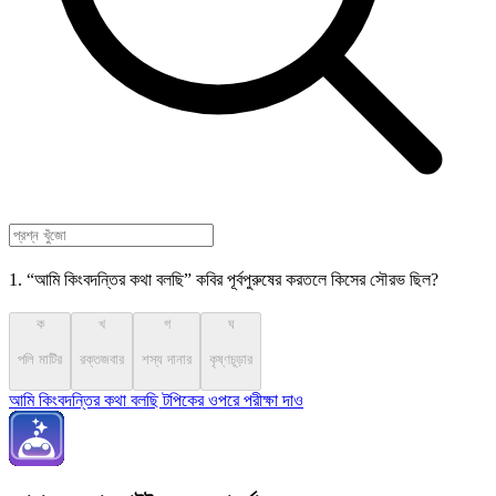
1. “আমি কিংবদন্তির কথা বলছি” কবির পূর্বপুরুষের করতলে কিসের সৌরভ ছিল?
ক
খ
গ
ঘ
পলি মাটির
রক্তজবার
শস্য দানার
কৃষ্ণচূড়ার
আমি কিংবদন্তির কথা বলছি টপিকের ওপরে পরীক্ষা দাও