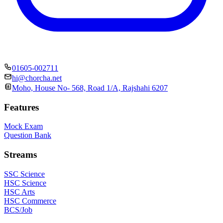
01605-002711
hi@chorcha.net
Moho, House No- 568, Road 1/A, Rajshahi 6207
Features
Mock Exam
Question Bank
Streams
SSC Science
HSC Science
HSC Arts
HSC Commerce
BCS/Job