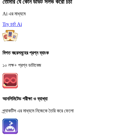
তোমার যে কোন ডাউট সলভ করো চর্চা
Ai এর মাধ্যমে
Try চর্চা Ai
বিগত বছরসমূহের প্রশ্ন ব্যাংক
১০ লক্ষ+ প্রশ্ন ডাটাবেজ
আনলিমিটেড পরীক্ষা ও ব্যাখ্যা
প্র্যাকটিস এর মাধ্যমে নিজেকে তৈরি করে ফেলো