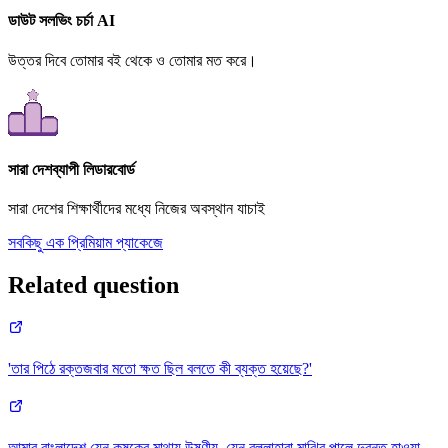
ডাউট সলভিং চর্চা AI
উত্তর দিবে তোমার বই থেকে ও তোমার মত করে।
সারা দেশব্যাপী লিডারবোর্ড
সারা দেশের শিক্ষার্থীদের মধ্যে নিজের অবস্থান যাচাই
সবকিছু এক প্রিমিয়াম প্যাকেজে
Related question
'তার পিঠে রক্তজবার মতো ক্ষত ছিল বলতে কী ব্যক্ত হয়েছে?'
আমার বাংলাদেশ যেন কৃষকের মাথায় উষ্ণীয়, যেন বল্লাহারা মাঝির পালে দুরন্ত হাওয়া,