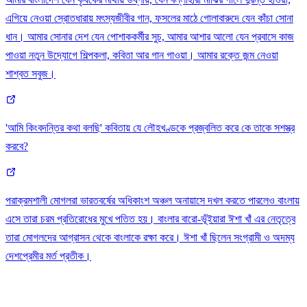
এগিয়ে নেওয়া স্রোতধারায় মৎস্যজীবীর গান, ফসলের মাঠে গোলাবারুদে যেন কাঁচা সোনা
ধান। আমার সোনার দেশ যেন পোশাককর্মীর সুচ, আমার আশার আলো যেন প্রবাসে কাজ
পাওয়া নতুন উদ্যোগে শিল্পকলা, কবিতা আর গান গাওয়া। আমার রক্তে জন্ম নেওয়া
শাশ্বত সবুজ।
'আমি কিংবদন্তির কথা বলছি' কবিতায় যে লৌহখণ্ডকে প্রজ্বলিত করে কে তাকে সশস্ত্র
করবে?
পরাক্রমশালী মোগলরা ভারতবর্ষের অধিকাংশ অঞ্চল অনায়াসে দখল করতে পারলেও বাংলায়
এসে তারা চরম প্রতিরোধের মুখে পতিত হয়। বাংলার বারো-ভূঁইয়ারা ঈশা খাঁ এর নেতৃত্বে
তারা মোগলদের আগ্রাসন থেকে বাংলাকে রক্ষা করে। ঈশা খাঁ ছিলেন সংগ্রামী ও অদম্য
দেশপ্রেমীর মর্ত প্রতীক।