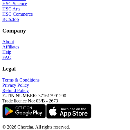
HSC Science
HSC Arts
HSC Commerce
BCS/Job
Company
About
Affiliates
Help
FAQ
Legal
Terms & Conditions
Privacy Policy
Refund Policy
E-TIN NUMBER:
371617991290
Trade licence No:
03/B - 2673
©
2026
Chorcha. All rights reserved.