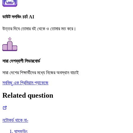
ডাউট সলভিং চর্চা AI
উত্তর দিবে তোমার বই থেকে ও তোমার মত করে।
সারা দেশব্যাপী লিডারবোর্ড
সারা দেশের শিক্ষার্থীদের মধ্যে নিজের অবস্থান যাচাই
সবকিছু এক প্রিমিয়াম প্যাকেজে
Related question
নটোকর্ড থাকে না-
ঘাসফড়িং