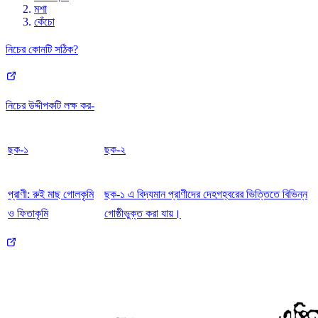
মশা
কেঁচো
নিচের কোনটি সঠিক?
নিচের উদ্দীপকটি লক্ষ কর-
ছক-১
ছক-২
প্রাণী: রুই মাছ গোলকৃমি
ছক-১ এ বিদ্যমান প্রাণীদের দেহগহ্বরের ভিত্তিতে বিভিন্ন
ও ফিতাকৃমি
গোষ্ঠীভুক্ত করা যায়।