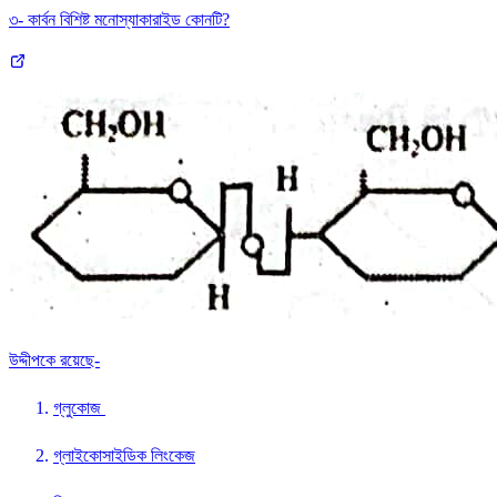
৩- কার্বন বিশিষ্ট মনোস্যাকারাইড কোনটি?
উদ্দীপকে রয়েছে-
গ্লুকোজ
গ্লাইকোসাইডিক লিংকেজ