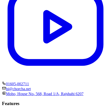
01605-002711
hi@chorcha.net
Moho, House No- 568, Road 1/A, Rajshahi 6207
Features