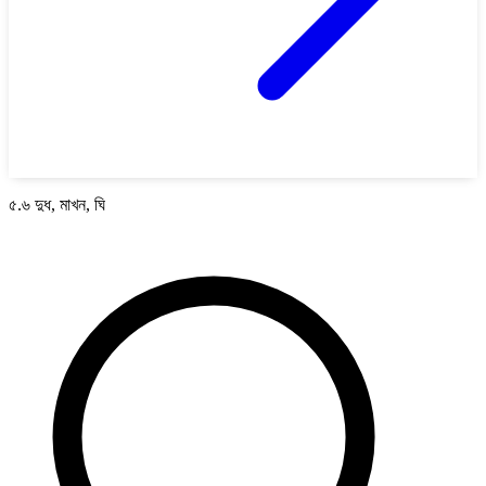
৫.৬ দুধ, মাখন, ঘি