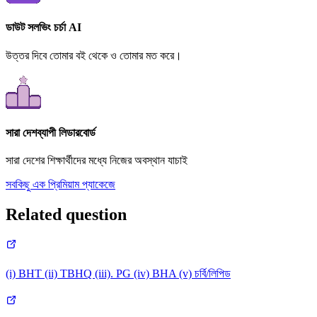
ডাউট সলভিং চর্চা AI
উত্তর দিবে তোমার বই থেকে ও তোমার মত করে।
সারা দেশব্যাপী লিডারবোর্ড
সারা দেশের শিক্ষার্থীদের মধ্যে নিজের অবস্থান যাচাই
সবকিছু এক প্রিমিয়াম প্যাকেজে
Related question
(i) BHT (ii) TBHQ (iii). PG (iv) BHA (v) চর্বি/লিপিড