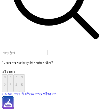
1. দুধে কয় ধরণের ক্যাজিন বর্তমান থাকে?
কবীর স্যার
ক
খ
গ
ঘ
2
3
4
5
৫.৬ দুধ, মাখন, ঘি টপিকের ওপরে পরীক্ষা দাও