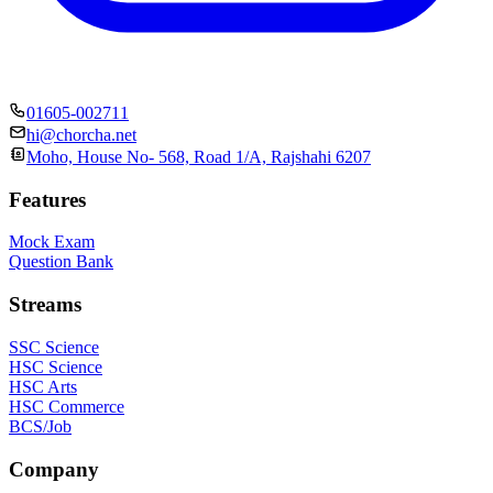
01605-002711
hi@chorcha.net
Moho, House No- 568, Road 1/A, Rajshahi 6207
Features
Mock Exam
Question Bank
Streams
SSC Science
HSC Science
HSC Arts
HSC Commerce
BCS/Job
Company