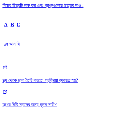
নিচের চিত্রটি লক্ষ কর এবং প্রশ্নগুলোর উত্তর দাও :
A
B
C
দুধ
আম
ঘি
দুধ থেকে ছানা তৈরি করতে প্রক্রিয়া ব্যবহৃত হয়?
দুধের মিষ্টি স্বাদের জন্য মূলত দায়ী?