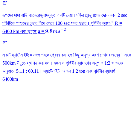
রূপমের মামা বাড়ি ধাতবপেন্ডুলামযুক্ত একটি দেয়াল ঘড়ির পেন্ডুলামের দোলনকাল 2 sec।
ঘড়িটিকে পাহাড়ের চূড়ায় নিয়ে গেলে 100 sec সময় হারায়। পৃথিবীর ব্যাসার্ধ, R =
−
2
9.8ms^{-2}
9.8
6400 km এবং ভূপৃষ্ঠে g =
m
s
একটি স্যাটেলাইটকে মঙ্গল গ্রহে প্রেরন করা হল কিছু অদৃশ্য অংশ দেখবার জন্যে। একে
500km উচুতে স্থাপন করা হল। মঙ্গল ও পৃথিবীর ব্যাসার্ধের অনুপাত 1:2 ও ভরের
অনুপাত 5.11 : 60.11। স্যাটেলাইট এর ভর 1.2 ton এবং পৃথিবীর ব্যাসার্ধ
6400km।