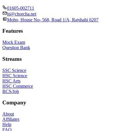
01605-002711
hi@chorcha.net
Moho, House No- 568, Road 1/A, Rajshahi 6207
Features
Mock Exam
Question Bank
Streams
SSC Science
HSC Science
HSC Arts
HSC Commerce
BCS/Job
Company
About
Affiliates
Help
FAQ