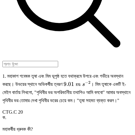
1. মহাকাশ গবেষক তৃষা এবং মিম ভূপৃষ্ঠ হতে যথাক্রমে উপরে এবং গভীরে অবস্থান
−
2
9.01\
9.01
করছে। উভয়ের স্থানে অভিকর্ষীয় ত্বরণ
m
s
। মিম তৃষাকে একটি ই-
m\
মেইল বার্তায় লিখলো, "পৃথিবীর ভর অপরিবর্তনীয় তথাপিও আমি বলবো" আমার অবস্থানে
s^{-2}
পৃথিবীর ভর তোমার দেখা পৃথিবীর ভরের চেয়ে কম। "তৃষা সহমত ব্যক্ত করল।"
CTG.C 20
ক
.
মহাকর্ষীয় ধ্রুবক কী?