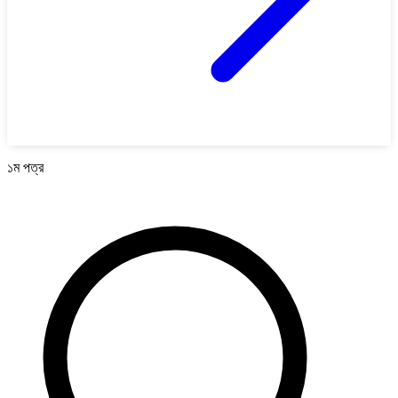
১ম পত্র