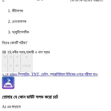
1.
যৌগটি কি হিসেবে পরিচিত?
কীটনাশক
চেতনানাশক
অ্যান্টিসেপটিক
নিচের কোনটি সঠিক?
JB 19,কবীর স্যার,হাজারী ও নাগ স্যার
ক
খ
গ
ঘ
¡
¡¡
¡¡¡
¡,¡¡,¡¡¡
২.১৪ nitro গ্লিসারিন, TNT, ডেটল, প্যারাসিটামল টপিকের ওপরে পরীক্ষা দাও
তোমার যে কোন ডাউট সলভ করো চর্চা
Ai এর মাধ্যমে