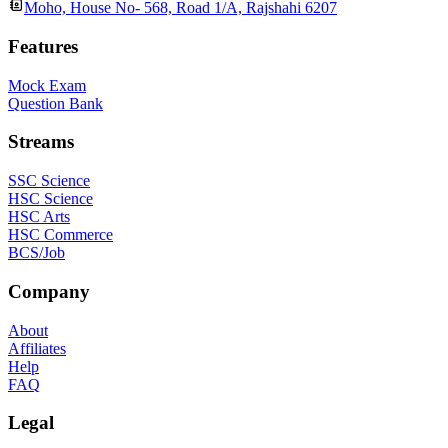
Moho, House No- 568, Road 1/A, Rajshahi 6207
Features
Mock Exam
Question Bank
Streams
SSC Science
HSC Science
HSC Arts
HSC Commerce
BCS/Job
Company
About
Affiliates
Help
FAQ
Legal