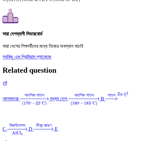
সারা দেশব্যাপী লিডারবোর্ড
সারা দেশের শিক্ষার্থীদের মধ্যে নিজের অবস্থান যাচাই
সবকিছু এক প্রিমিয়াম প্যাকেজে
Related question
Zn
চূর্ণ
\xrightarrow[(170^{\circ}-22^{\circ}\text{C}
\xrightarrow[(180^{\circ}-
\xrightarrow
আংশিক
পাতন
আংশিক
পাতন
পাতন
আলকাতরা
মধ্যম তেল
B
{\text{আংশিক পাতন}}
{\text{আংশিক পাতন}}
চূর্ণ}}
∘
∘
∘
∘
(
17
0
−
2
2
C
)
(
18
0
−
18
3
C
)
মিথাইলেশন
তীব্র
জারণ
\xrightarrow[\text{AlCl}_3]
\xrightarrow{\text{তীব্র
C
D
E
AlCl
{\text{মিথাইলেশন}}
জারণ}}
3