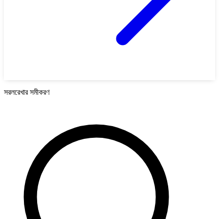
সরলরেখার সমীকরণ