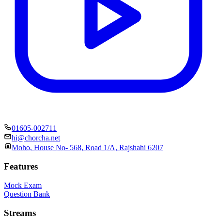
01605-002711
hi@chorcha.net
Moho, House No- 568, Road 1/A, Rajshahi 6207
Features
Mock Exam
Question Bank
Streams