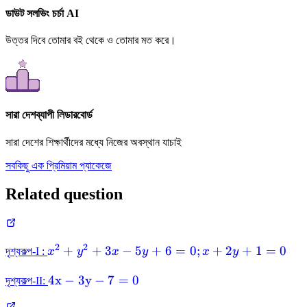
ডাউট সলভিং চর্চা AI
উত্তর দিবে তোমার বই থেকে ও তোমার মত করে।
সারা দেশব্যাপী লিডারবোর্ড
সারা দেশের শিক্ষার্থীদের মধ্যে নিজের অবস্থান যাচাই
সবকিছু এক প্রিমিয়াম প্যাকেজে
Related question
2
2
x^{2}+y^{2}+3
+
+
3
−
5
+
6
=
0
;
+
2
+
1
=
0
দৃশ্যকল্প-I :
x
y
x
y
x
y
x-5 y+6=0 ;
4 \mathrm{x}-3
4
x
−
3
y
−
7
=
0
x+2 y+1=0
দৃশ্যকল্প-II:
\mathrm{y}-7=0