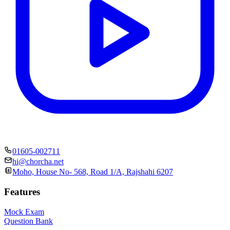
01605-002711
hi@chorcha.net
Moho, House No- 568, Road 1/A, Rajshahi 6207
Features
Mock Exam
Question Bank