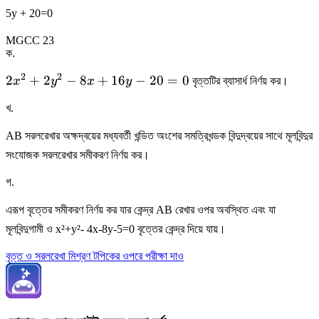
5y + 20=0
MGCC 23
ক
.
2
2
2
2
+
2
−
8
+
16
−
20
=
0
x
y
x
y
বৃত্তটির ব্যাসার্ধ নির্ণয় কর।
x^{2}+2
খ
.
y^{2}-8
x+16 y-
AB সরলরেখার অক্ষদ্বয়ের মধ্যবর্তী খন্ডিত অংশের সমত্রিখন্ডক বিন্দুদ্বয়ের সাথে মূলবিন্দুর
20=0
সংযোজক সরলরেখার সমীকরণ নির্ণয় কর।
গ
.
এরূপ বৃত্তের সমীকরণ নির্ণয় কর যার কেন্দ্র AB রেখার ওপর অবস্থিত এবং যা
মূলবিন্দুগামী ও x²+y²- 4x-8y-5=0 বৃত্তের কেন্দ্র দিয়ে যায়।
বৃত্ত ও সরলরেখা মিশ্রণ টপিকের ওপরে পরীক্ষা দাও