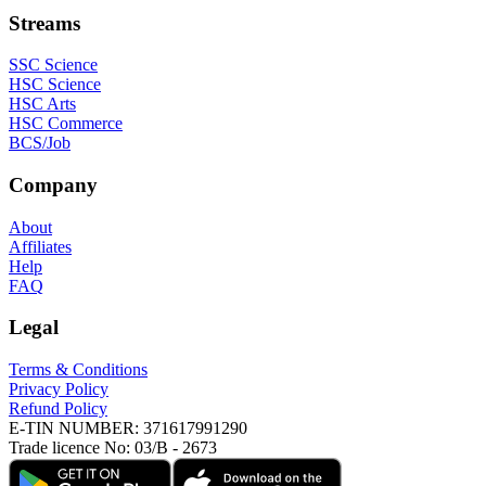
Streams
SSC Science
HSC Science
HSC Arts
HSC Commerce
BCS/Job
Company
About
Affiliates
Help
FAQ
Legal
Terms & Conditions
Privacy Policy
Refund Policy
E-TIN NUMBER:
371617991290
Trade licence No:
03/B - 2673