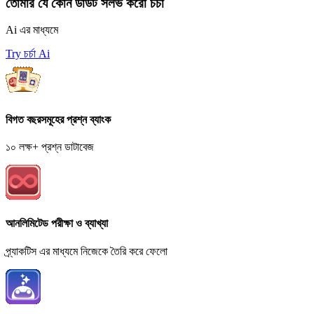
তোমার যে কোন ডাউট সলভ করো চর্চা
Ai এর মাধ্যমে
Try চর্চা Ai
বিগত বছরসমূহের প্রশ্ন ব্যাংক
১০ লক্ষ+ প্রশ্ন ডাটাবেজ
আনলিমিটেড পরীক্ষা ও ব্যাখ্যা
প্র্যাকটিস এর মাধ্যমে নিজেকে তৈরি করে ফেলো