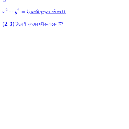
2
2
x^{2}+y^{2}=5
+
=
5
x
y
একটি বৃত্তের সমীকরণ।
(2,3)
(
2
,
3
)
বিন্দুগামী ব্যাসের সমীকরণ কোনটি?