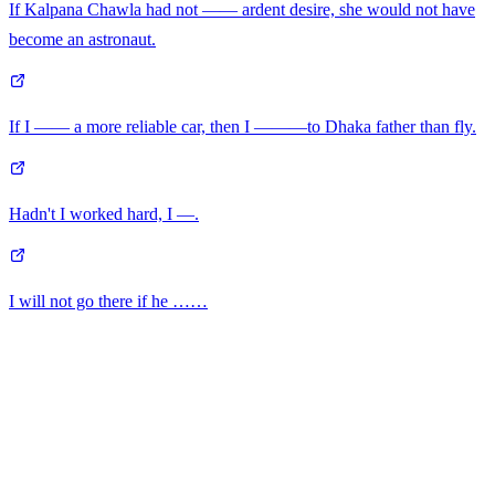
If Kalpana Chawla had not —— ardent desire, she would not have
become an astronaut.
If I —— a more reliable car, then I ———to Dhaka father than fly.
Hadn't I worked hard, I —.
I will not go there if he ……