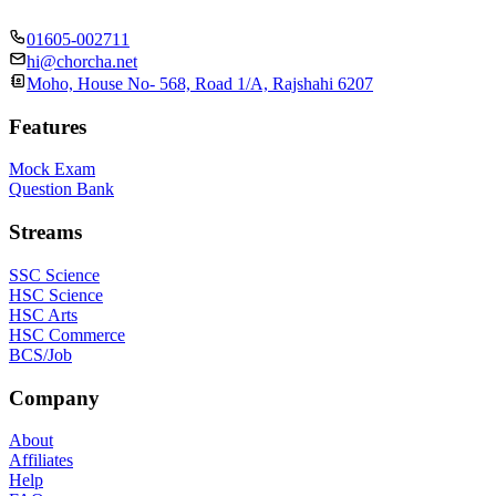
01605-002711
hi@chorcha.net
Moho, House No- 568, Road 1/A, Rajshahi 6207
Features
Mock Exam
Question Bank
Streams
SSC Science
HSC Science
HSC Arts
HSC Commerce
BCS/Job
Company
About
Affiliates
Help