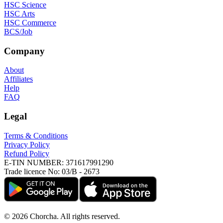
HSC Science
HSC Arts
HSC Commerce
BCS/Job
Company
About
Affiliates
Help
FAQ
Legal
Terms & Conditions
Privacy Policy
Refund Policy
E-TIN NUMBER:
371617991290
Trade licence No:
03/B - 2673
©
2026
Chorcha. All rights reserved.