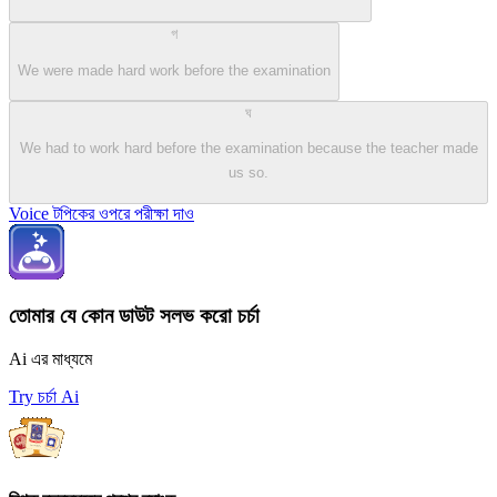
গ
We were made hard work before the examination
ঘ
We had to work hard before the examination because the teacher made
us so.
Voice টপিকের ওপরে পরীক্ষা দাও
তোমার যে কোন ডাউট সলভ করো চর্চা
Ai এর মাধ্যমে
Try চর্চা Ai