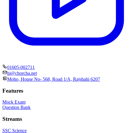
01605-002711
hi@chorcha.net
Moho, House No- 568, Road 1/A, Rajshahi 6207
Features
Mock Exam
Question Bank
Streams
SSC Science