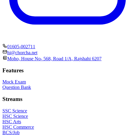
01605-002711
hi@chorcha.net
Moho, House No- 568, Road 1/A, Rajshahi 6207
Features
Mock Exam
Question Bank
Streams
SSC Science
HSC Science
HSC Arts
HSC Commerce
BCS/Job