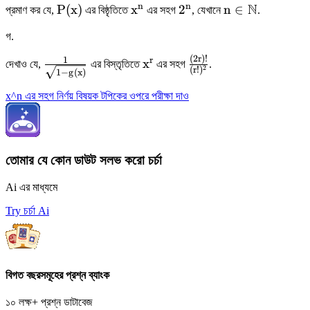
n
n
\mathrm{P}
\mathrm{x}^{\mathrm{n}}
2^{\mathrm{n}}
\mathrm{n}
N
P
(
x
)
x
2
n
∈
প্রমাণ কর যে,
এর বিষ্ঠৃতিতে
এর সহগ
, যেখানে
.
(\mathrm{x})
\in
গ
.
\mathbb{N}
(
2
r
)!
\frac{1}
\mathrm{x}^{\mathrm{r}}
\frac{(2
1
r
x
দেখাও যে,
এর বিস্তৃতিতে
এর সহগ
.
2
(
r
!
)
1
−
g
(
x
)
{\sqrt{1-
\mathrm{r})
\mathrm{g}
!}
x^n এর সহগ নির্ণয় বিষয়ক টপিকের ওপরে পরীক্ষা দাও
(\mathrm{x})}}
{(\mathrm{r}
!)^{2}}
তোমার যে কোন ডাউট সলভ করো চর্চা
Ai এর মাধ্যমে
Try চর্চা Ai
বিগত বছরসমূহের প্রশ্ন ব্যাংক
১০ লক্ষ+ প্রশ্ন ডাটাবেজ