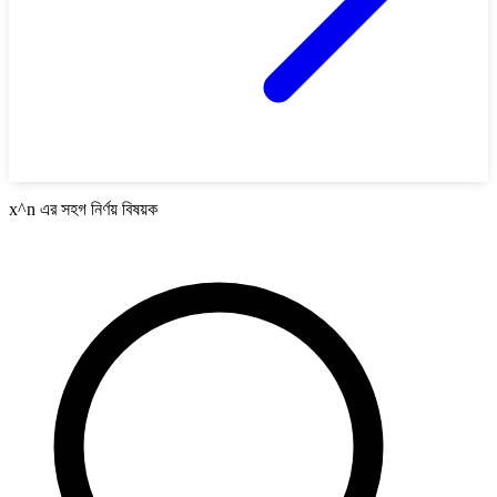
x^n এর সহগ নির্ণয় বিষয়ক