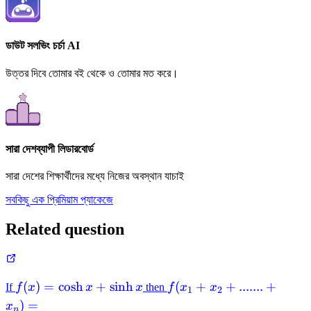
ডাউট সলভিং চর্চা AI
উত্তর দিবে তোমার বই থেকে ও তোমার মত করে।
সারা দেশব্যাপী লিডারবোর্ড
সারা দেশের শিক্ষার্থীদের মধ্যে নিজের অবস্থান যাচাই
সবকিছু এক প্রিমিয়াম প্যাকেজে
Related question
f(x)=\cosh
f(x_{1}+x_{2}+.......+
(
)
=
cosh
+
sinh
(
+
+
.......
+
If
f
x
x
x
then
f
x
x
1
2
x+\sinh x
)
=
x
n