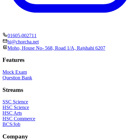
01605-002711
hi@chorcha.net
Moho, House No- 568, Road 1/A, Rajshahi 6207
Features
Mock Exam
Question Bank
Streams
SSC Science
HSC Science
HSC Arts
HSC Commerce
BCS/Job
Company