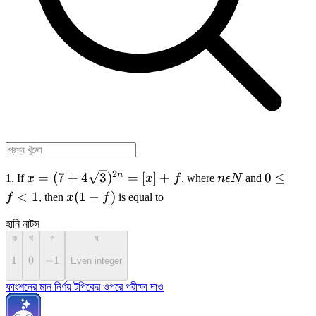
2
x = (7 +
n
0\leq
n
=
(
7
+
4
3
)
=
[
]
+
0
≤
1. If
x
x
f
, where
n
ϵ
N
and
4\sqrt
\epsilon
f < 1
x(1
<
1
(
1
−
)
f
, then
x
f
is equal to
{3})^{2n}
N
- f)
= [x] + f
হানি নাটস
ক
খ
গ
ঘ
1
1
0
0
-1
−
1
Even integer
ফাংশনের মান নির্ণয় টপিকের ওপরে পরীক্ষা দাও