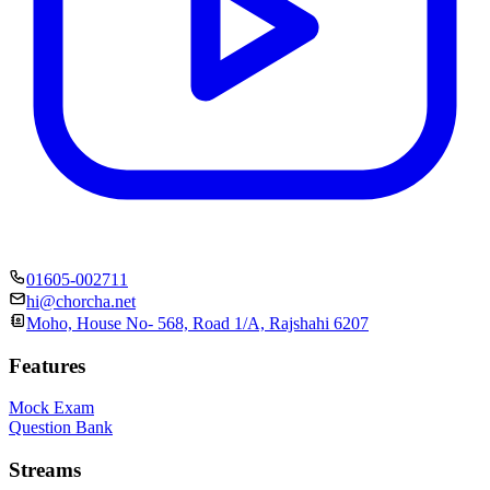
01605-002711
hi@chorcha.net
Moho, House No- 568, Road 1/A, Rajshahi 6207
Features
Mock Exam
Question Bank
Streams