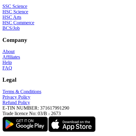
SSC Science
HSC Science
HSC Arts
HSC Commerce
BCS/Job
Company
About
Affiliates
Help
FAQ
Legal
Terms & Conditions
Privacy Policy
Refund Policy
E-TIN NUMBER:
371617991290
Trade licence No:
03/B - 2673