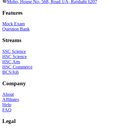
Moho, House No- 568, Road 1/A, Rajshahi 6207
Features
Mock Exam
Question Bank
Streams
SSC Science
HSC Science
HSC Arts
HSC Commerce
BCS/Job
Company
About
Affiliates
Help
FAQ
Legal