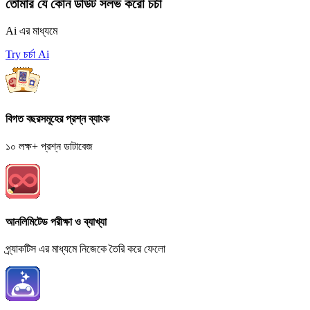
তোমার যে কোন ডাউট সলভ করো চর্চা
Ai এর মাধ্যমে
Try চর্চা Ai
বিগত বছরসমূহের প্রশ্ন ব্যাংক
১০ লক্ষ+ প্রশ্ন ডাটাবেজ
আনলিমিটেড পরীক্ষা ও ব্যাখ্যা
প্র্যাকটিস এর মাধ্যমে নিজেকে তৈরি করে ফেলো