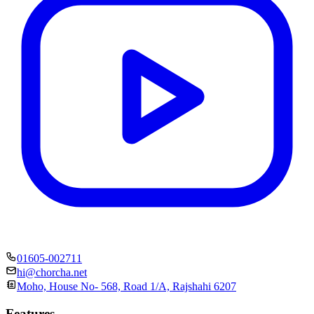
01605-002711
hi@chorcha.net
Moho, House No- 568, Road 1/A, Rajshahi 6207
Features