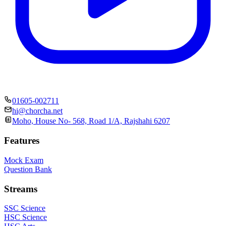
01605-002711
hi@chorcha.net
Moho, House No- 568, Road 1/A, Rajshahi 6207
Features
Mock Exam
Question Bank
Streams
SSC Science
HSC Science